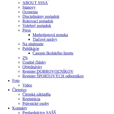
ABOUT SSSA
Stanovy
Ocenenia
Disciplinárny poriadok
Rokovací poriadok
Volebný poriadok
Press
Marketingová ponuka
Tlačové správy
Na stiahnutie
Publikácie
Časopis školského športu
2%
Úradné články
Objednávky
Register DOBROVOĽNÍKOV
Register ŠPORTOVÝCH odborníkov
Foto
Video
Členstvo
Členská základňa
Registrácia
Právnické osoby
Kontakty
Predsedníctvo SAŠŠ