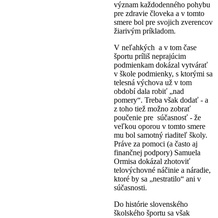
význam každodenného pohybu
pre zdravie človeka a v tomto
smere bol pre svojich zverencov
žiarivým príkladom.
V neľahkých a v tom čase
športu príliš neprajúcim
podmienkam dokázal vytvárať
v škole podmienky, s ktorými sa
telesná výchova už v tom
období dala robiť „nad
pomery“. Treba však dodať - a
z toho tiež možno zobrať
poučenie pre súčasnosť - že
veľkou oporou v tomto smere
mu bol samotný riaditeľ školy.
Práve za pomoci (a často aj
finančnej podpory) Samuela
Ormisa dokázal zhotoviť
telovýchovné náčinie a náradie,
ktoré by sa „nestratilo“ ani v
súčasnosti.
Do histórie slovenského
školského športu sa však