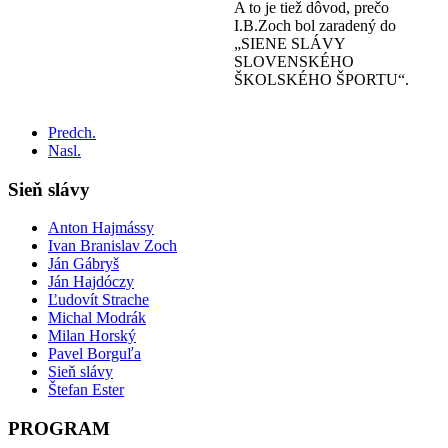
A to je tiež dôvod, prečo
I.B.Zoch bol zaradený do
„SIENE SLÁVY
SLOVENSKÉHO
ŠKOLSKÉHO ŠPORTU“.
Predch.
Nasl.
Sieň slávy
Anton Hajmássy
Ivan Branislav Zoch
Ján Gábryš
Ján Hajdóczy
Ľudovít Strache
Michal Modrák
Milan Horský
Pavel Borguľa
Sieň slávy
Štefan Ester
PROGRAM