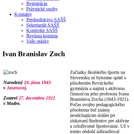
Registrácia
Právnické osoby
Kontakty
Predsedníctvo SAŠŠ
Sekretariát SAŠŠ
Kontrolór SAŠŠ
Revízna komisia
Vaše otázky
Ivan Branislav Zoch
Začiatky školského športu na
Slovensku sú bytostne späté s
Narodený
24. júna 1843
pôsobením Revúckeho
v
Jasenovej
.
gymnázia a najmä s aktívnou
činnosťou jeho profesora Ivana
Zomrel
27. decembra 1921
Branislava Zocha (1843-1921).
v Modre.
Počas svojho pedagogického
pôsobenia bol známy
neutíchajúcim úsilím pri
získavaní študentov pre aktívne
a celoživotné športovanie. Už v
tomto období zdôrazňoval