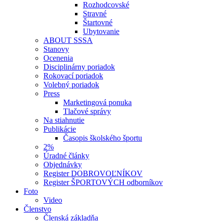
Rozhodcovské
Stravné
Štartovné
Ubytovanie
ABOUT SSSA
Stanovy
Ocenenia
Disciplinárny poriadok
Rokovací poriadok
Volebný poriadok
Press
Marketingová ponuka
Tlačové správy
Na stiahnutie
Publikácie
Časopis školského športu
2%
Úradné články
Objednávky
Register DOBROVOĽNÍKOV
Register ŠPORTOVÝCH odborníkov
Foto
Video
Členstvo
Členská základňa