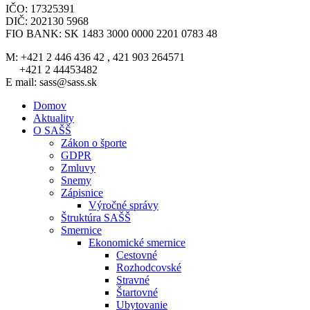
IČO: 17325391
DIČ: 202130 5968
FIO BANK: SK 1483 3000 0000 2201 0783 48
M: +421 2 446 436 42 , 421 903 264571
+421 2 44453482
E mail: sass@sass.sk
Domov
Aktuality
O SAŠŠ
Zákon o športe
GDPR
Zmluvy
Snemy
Zápisnice
Výročné správy
Štruktúra SAŠŠ
Smernice
Ekonomické smernice
Cestovné
Rozhodcovské
Stravné
Štartovné
Ubytovanie