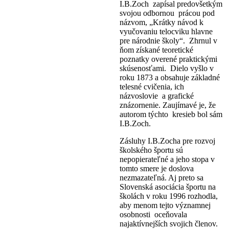
I.B.Zoch zapísal predovšetkým
svojou odbornou prácou pod
názvom, „Krátky návod k
vyučovaniu telocviku hlavne
pre národnie školy“. Zhrnul v
ňom získané teoretické
poznatky overené praktickými
skúsenosťami. Dielo vyšlo v
roku 1873 a obsahuje základné
telesné cvičenia, ich
názvoslovie a grafické
znázornenie. Zaujímavé je, že
autorom týchto kresieb bol sám
I.B.Zoch.
Zásluhy I.B.Zocha pre rozvoj
školského športu sú
nepopierateľné a jeho stopa v
tomto smere je doslova
nezmazateľná. Aj preto sa
Slovenská asociácia športu na
školách v roku 1996 rozhodla,
aby menom tejto významnej
osobnosti oceňovala
najaktívnejších svojich členov.