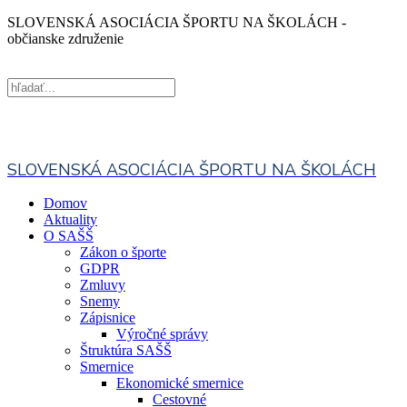
SLOVENSKÁ ASOCIÁCIA ŠPORTU NA ŠKOLÁCH -
občianske združenie
SLOVENSKÁ ASOCIÁCIA ŠPORTU NA ŠKOLÁCH
Domov
Aktuality
O SAŠŠ
Zákon o športe
GDPR
Zmluvy
Snemy
Zápisnice
Výročné správy
Štruktúra SAŠŠ
Smernice
Ekonomické smernice
Cestovné