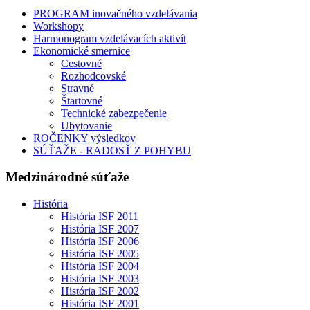
PROGRAM inovačného vzdelávania
Workshopy
Harmonogram vzdelávacích aktivít
Ekonomické smernice
Cestovné
Rozhodcovské
Stravné
Štartovné
Technické zabezpečenie
Ubytovanie
ROČENKY výsledkov
SÚŤAŽE - RADOSŤ Z POHYBU
Medzinárodné súťaže
História
História ISF 2011
História ISF 2007
História ISF 2006
História ISF 2005
História ISF 2004
História ISF 2003
História ISF 2002
História ISF 2001