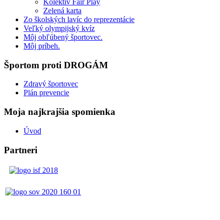
Kolektív Fair Play
Zelená karta
Zo školských lavíc do reprezentácie
Veľký olympijský kvíz
Môj obľúbený športovec.
Môj príbeh.
Športom proti DROGÁM
Zdravý športovec
Plán prevencie
Moja najkrajšia spomienka
Úvod
Partneri