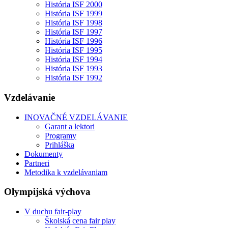
História ISF 2000
História ISF 1999
História ISF 1998
História ISF 1997
História ISF 1996
História ISF 1995
História ISF 1994
História ISF 1993
História ISF 1992
Vzdelávanie
INOVAČNÉ VZDELÁVANIE
Garant a lektori
Programy
Prihláška
Dokumenty
Partneri
Metodika k vzdelávaniam
Olympijská výchova
V duchu fair-play
Školská cena fair play