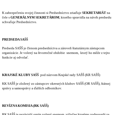
K zabezpečeniu svojej činnosti si Predsedníctvo zriaďuje
SEKRETARIÁT
na
čele s
GENERÁLNYM SEKRETÁROM
, ktorého spravidla na návrh predsedu
schvaľuje Predsedníctvo.
PREDSEDA SAŠŠ
Predseda SAŠŠ je členom predsedníctva a zároveň štatutárnym zástupcom
organizácie. Je volený na štvorročné obdobie snemom, ktorý ho môže z tejto
funkcie aj odvolať.
KRAJSKÉ KLUBY SAŠŠ
pod názvom Krajské rady SAŠŠ (KR SAŠŠ)
KK SAŠŠ je zložený zo zástupcov okresných klubov SAŠŠ (OR SAŠŠ), štátnej
správy a samosprávy a ďalších odborníkov.
REVÍZNA KOMISIA (RK SAŠŠ)
RK SAŠŠ je nezávislý orgán volený snemom, výlučne ktorému zodpovedá za