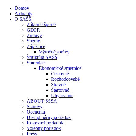
Domov
Aktuality
O SAŠŠ
Zákon o športe
GDPR
Zmluvy
Snemy
Zápisnice
Výročné správy
Štruktúra SAŠŠ
Smernice
Ekonomické smernice
Cestovné
Rozhodcovské
Stravné
Štartovné
Ubytovanie
ABOUT SSSA
Stanovy
Ocenenia
Disciplinárny poriadok
Rokovací poriadok
Volebný poriadok
Press