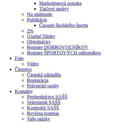
Marketingová ponuka
Tlačové správy
Na stiahnutie
Publikácie
Časopis školského športu
2%
Úradné články
Objednávky
Register DOBROVOĽNÍKOV
Register ŠPORTOVÝCH odborníkov
Foto
Video
Členstvo
Členská základňa
Registrácia
Právnické osoby
Kontakty
Predsedníctvo SAŠŠ
Sekretariát SAŠŠ
Kontrolór SAŠŠ
Revízna komisia
Vaše otázky