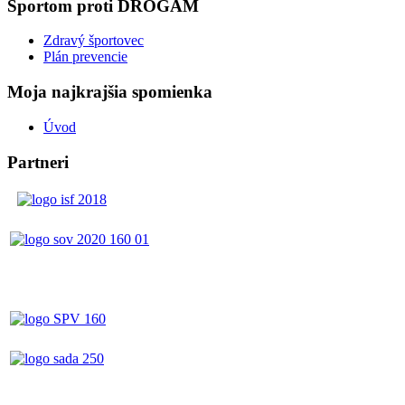
Športom proti DROGÁM
Zdravý športovec
Plán prevencie
Moja najkrajšia spomienka
Úvod
Partneri