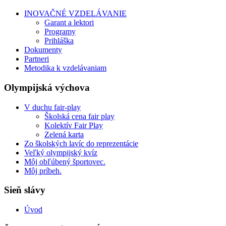
INOVAČNÉ VZDELÁVANIE
Garant a lektori
Programy
Prihláška
Dokumenty
Partneri
Metodika k vzdelávaniam
Olympijská výchova
V duchu fair-play
Školská cena fair play
Kolektív Fair Play
Zelená karta
Zo školských lavíc do reprezentácie
Veľký olympijský kvíz
Môj obľúbený športovec.
Môj príbeh.
Sieň slávy
Úvod