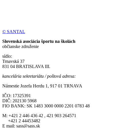
© SANTAL
Slovenská asociácia športu na školách
občianske združenie
sídlo:
Trnavská 37
831 04 BRATISLAVA III.
kancelária sekretariátu / poštová adresa:
Námestie Jozefa Herdu 1, 917 01 TRNAVA
IČO: 17325391
DIČ: 202130 5968
FIO BANK: SK 1483 3000 0000 2201 0783 48
M: +421 2 446 436 42 , 421 903 264571
+421 2 44453482
E mail: sass@sass.sk