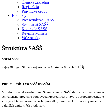
Členská základňa
Registrácia
Právnické osoby
Kontakty
Predsedníctvo SAŠŠ
Sekretariát SAŠŠ
Kontrolór SAŠŠ
Revízna komisia
Vaše otázky
Štruktúra SAŠŠ
SNEM SAŠŠ
najvyšší orgán Slovenskej asociácie športu na školách (SAŠŠ).
PREDSEDNÍCTVO SAŠŠ (P SAŠŠ)
V období medzi zasadnutiami Snemu činnosť SAŠŠ riadi a za plnenie Snemom
schváleného programu zodpovedá Predsedníctvo. Svoje pôsobenie realizuje
v zmysle Stanov, organizačného poriadku, ekonomicko-finančnej smernice
a ďalších vnútorných predpisov.