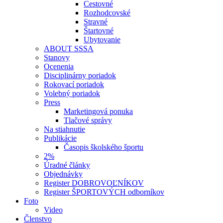
Cestovné
Rozhodcovské
Stravné
Štartovné
Ubytovanie
ABOUT SSSA
Stanovy
Ocenenia
Disciplinárny poriadok
Rokovací poriadok
Volebný poriadok
Press
Marketingová ponuka
Tlačové správy
Na stiahnutie
Publikácie
Časopis školského športu
2%
Úradné články
Objednávky
Register DOBROVOĽNÍKOV
Register ŠPORTOVÝCH odborníkov
Foto
Video
Členstvo