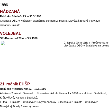
1996
HÁDZANÁ
Rakúsko /Viedeň/ 23. – 30.3.1996
Chlapci z OŠG v Košiciach skončili na peknom 2. mieste. Dievčatá zo SPŠ v Myjave
obsadili 5. miesto.
VOLEJBAL
SR /Komárno/ 28.4. – 3.5.1996
Chlapci z Gymnázia v Prešove sa umie
dievčatá z OŠG v Bratislave na pekno
21. ročník EHŠP
Rakúsko /Hollabrunn/ 17. –19.5.1996
Atletika – 2. miesto Slovensko. Prvenstvo získala štafeta 4 x 1000 m v zložení: Gerhátová,
Kráľovičová, Kamas a Zubrický.
Futbal– 1. miesto – družstvo z Nových Zámkov– Slovensko 2. miesto – družstvo z
Dunajskej Stredy /mimo výpravu/