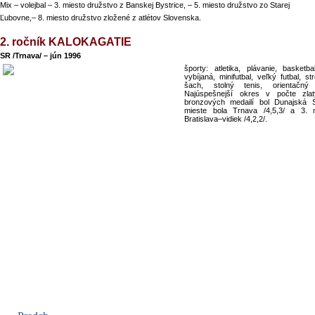
Mix – volejbal – 3. miesto družstvo z Banskej Bystrice, – 5. miesto družstvo zo Starej
Ľubovne,– 8. miesto družstvo zložené z atlétov Slovenska.
2. ročník KALOKAGATIE
SR /Trnava/ – jún 1996
športy: atletika, plávanie, basketba
vybíjaná, minifutbal, veľký futbal, 
šach, stolný tenis, orientačný
Najúspešnejší okres v počte zlat
bronzových medailí bol Dunajská S
mieste bola Trnava /4,5,3/ a 3. m
Bratislava–vidiek /4,2,2/.