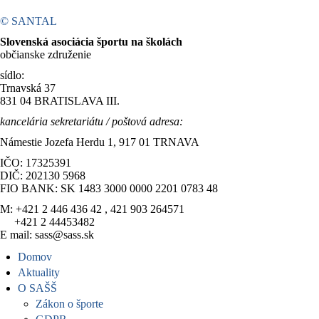
© SANTAL
Slovenská asociácia športu na školách
občianske združenie
sídlo:
Trnavská 37
831 04 BRATISLAVA III.
kancelária sekretariátu / poštová adresa:
Námestie Jozefa Herdu 1, 917 01 TRNAVA
IČO: 17325391
DIČ: 202130 5968
FIO BANK: SK 1483 3000 0000 2201 0783 48
M: +421 2 446 436 42 , 421 903 264571
+421 2 44453482
E mail: sass@sass.sk
Domov
Aktuality
O SAŠŠ
Zákon o športe