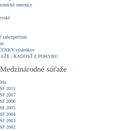
omické smernice
ovské
é zabezpečenie
ie
ENKY výsledkov
AŽE - RADOSŤ Z POHYBU
Medzinárodné súťaže
ória
ISF 2011
ISF 2007
ISF 2006
ISF 2005
ISF 2004
ISF 2003
ISF 2002