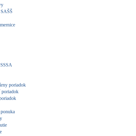
vy
a SAŠŠ
mernice
SSSA
árny poriadok
 poriadok
poriadok
 ponuka
vy
utie
e