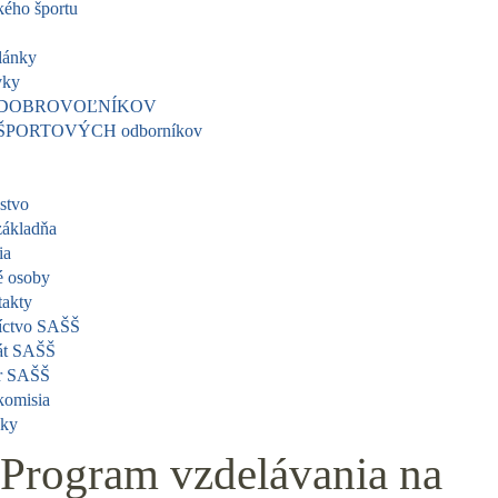
kého športu
lánky
vky
er DOBROVOĽNÍKOV
r ŠPORTOVÝCH odborníkov
stvo
základňa
ia
é osoby
akty
íctvo SAŠŠ
iát SAŠŠ
r SAŠŠ
komisia
zky
Program vzdelávania na