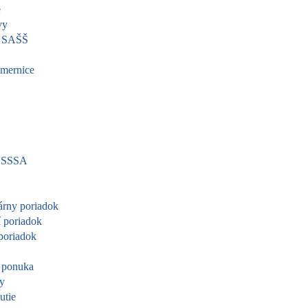
e
vy
a SAŠŠ
mernice
SSSA
árny poriadok
 poriadok
poriadok
 ponuka
vy
utie