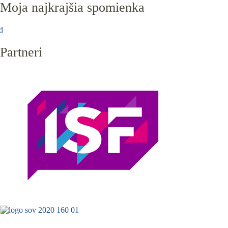
Moja najkrajšia spomienka
d
Partneri