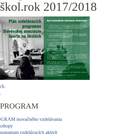
škol.rok 2017/2018
ch.
.
PROGRAM
GRAM inovačného vzdelávania
kshopy
onogram vzdelávacích aktivít