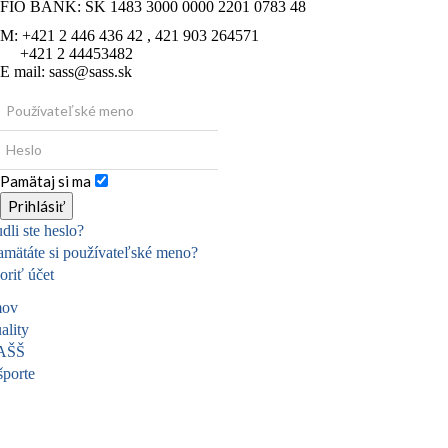
FIO BANK: SK 1483 3000 0000 2201 0783 48
M: +421 2 446 436 42 , 421 903 264571
+421 2 44453482
E mail: sass@sass.sk
Pamätaj si ma
Prihlásiť
dli ste heslo?
mätáte si používateľské meno?
oriť účet
ov
ality
AŠŠ
športe