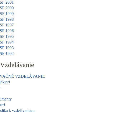
ISF 2001
ISF 2000
ISF 1999
ISF 1998
ISF 1997
ISF 1996
ISF 1995
ISF 1994
ISF 1993
ISF 1992
Vzdelávanie
OVAČNÉ VZDELÁVANIE
lektori
y
umenty
neri
dika k vzdelávaniam