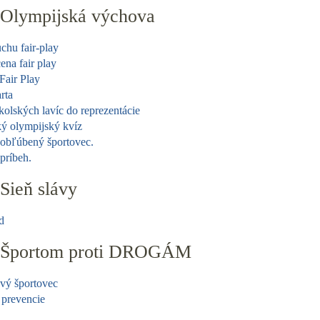
Olympijská výchova
chu fair-play
ena fair play
Fair Play
rta
kolských lavíc do reprezentácie
ý olympijský kvíz
obľúbený športovec.
príbeh.
Sieň slávy
d
Športom proti DROGÁM
vý športovec
 prevencie