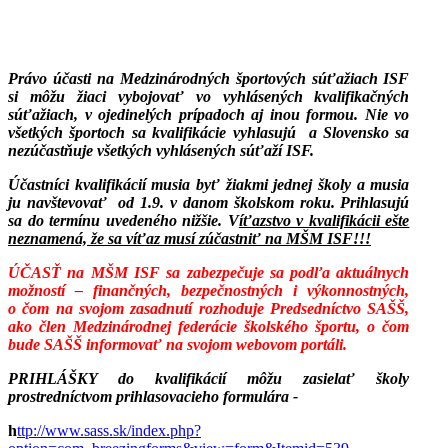
Právo účasti na Medzinárodných športových súťažiach ISF
si môžu žiaci vybojovať vo vyhlásených kvalifikačných
súťažiach, v ojedinelých prípadoch aj inou formou. Nie vo
všetkých športoch sa kvalifikácie vyhlasujú
a Slovensko sa
nezúčastňuje všetkých vyhlásených súťaží ISF.
Účastníci kvalifikácií musia byť žiakmi jednej školy a musia
ju navštevovať
od 1.9. v danom školskom roku. Prihlasujú
sa do termínu uvedeného nižšie. V
íťazstvo v kvalifikácii ešte
neznamená, že sa víťaz musí zúčastniť na MŠM ISF!!!
ÚČASŤ na MŠM ISF sa zabezpečuje sa podľa aktuálnych
možností – finančných, bezpečnostných i výkonnostných,
o čom na svojom zasadnutí rozhoduje Predsedníctvo SAŠŠ,
ako člen Medzinárodnej federácie školského športu, o čom
bude SAŠŠ informovať na svojom webovom portáli.
PRIHLÁŠKY do kvalifikácií môžu zasielať školy
prostredníctvom prihlasovacieho formulára -
h
ttp://www.sass.sk/index.php?