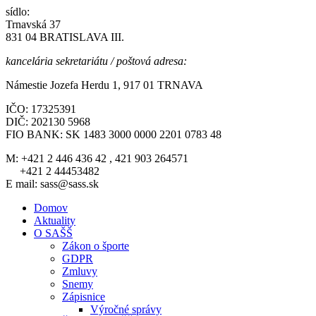
sídlo:
Trnavská 37
831 04 BRATISLAVA III.
kancelária sekretariátu / poštová adresa:
Námestie Jozefa Herdu 1, 917 01 TRNAVA
IČO: 17325391
DIČ: 202130 5968
FIO BANK: SK 1483 3000 0000 2201 0783 48
M: +421 2 446 436 42 , 421 903 264571
+421 2 44453482
E mail: sass@sass.sk
Domov
Aktuality
O SAŠŠ
Zákon o športe
GDPR
Zmluvy
Snemy
Zápisnice
Výročné správy