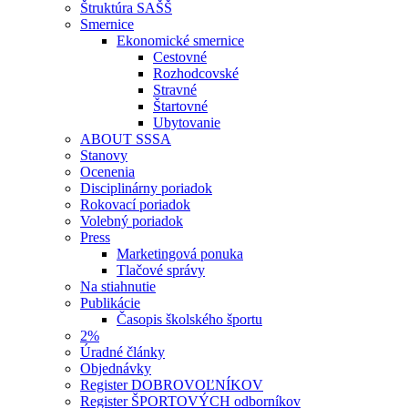
Štruktúra SAŠŠ
Smernice
Ekonomické smernice
Cestovné
Rozhodcovské
Stravné
Štartovné
Ubytovanie
ABOUT SSSA
Stanovy
Ocenenia
Disciplinárny poriadok
Rokovací poriadok
Volebný poriadok
Press
Marketingová ponuka
Tlačové správy
Na stiahnutie
Publikácie
Časopis školského športu
2%
Úradné články
Objednávky
Register DOBROVOĽNÍKOV
Register ŠPORTOVÝCH odborníkov