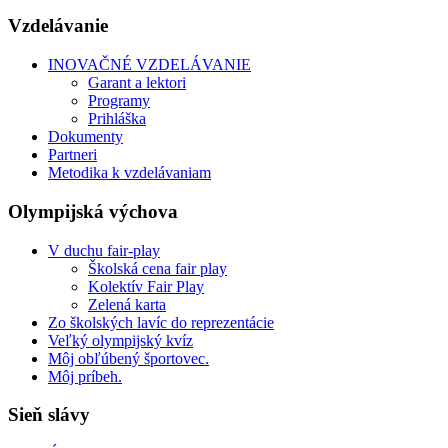
Vzdelávanie
INOVAČNÉ VZDELÁVANIE
Garant a lektori
Programy
Prihláška
Dokumenty
Partneri
Metodika k vzdelávaniam
Olympijská výchova
V duchu fair-play
Školská cena fair play
Kolektív Fair Play
Zelená karta
Zo školských lavíc do reprezentácie
Veľký olympijský kvíz
Môj obľúbený športovec.
Môj príbeh.
Sieň slávy