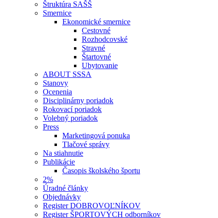
Štruktúra SAŠŠ
Smernice
Ekonomické smernice
Cestovné
Rozhodcovské
Stravné
Štartovné
Ubytovanie
ABOUT SSSA
Stanovy
Ocenenia
Disciplinárny poriadok
Rokovací poriadok
Volebný poriadok
Press
Marketingová ponuka
Tlačové správy
Na stiahnutie
Publikácie
Časopis školského športu
2%
Úradné články
Objednávky
Register DOBROVOĽNÍKOV
Register ŠPORTOVÝCH odborníkov