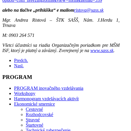
option=com_breezingforms&view=form&Itemid=539
alebo na tlačive „prihláška“ e mailom
ristova
@
sass.sk
Mgr. Andrea Ristová – ŠTK SAŠŠ, Nám. J.Herdu 1,
Trnava
M: 0903 264 571
Všetci účastníci sa riadia Organizačným poriadkom pre MŠM
ISF, ktorý je platný a záväzný. Zverejnený je na
www.sass.sk
.
Predch.
Nasl.
PROGRAM
PROGRAM inovačného vzdelávania
Workshopy
Harmonogram vzdelávacích aktivít
Ekonomické smernice
Cestovné
Rozhodcovské
Stravné
Štartovné
Technické zabezpečenie