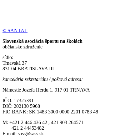
© SANTAL
Slovenská asociácia športu na školách
občianske združenie
sídlo:
Trnavská 37
831 04 BRATISLAVA III.
kancelária sekretariátu / poštová adresa:
Námestie Jozefa Herdu 1, 917 01 TRNAVA
IČO: 17325391
DIČ: 202130 5968
FIO BANK: SK 1483 3000 0000 2201 0783 48
M: +421 2 446 436 42 , 421 903 264571
+421 2 44453482
E mail: sass@sass.sk