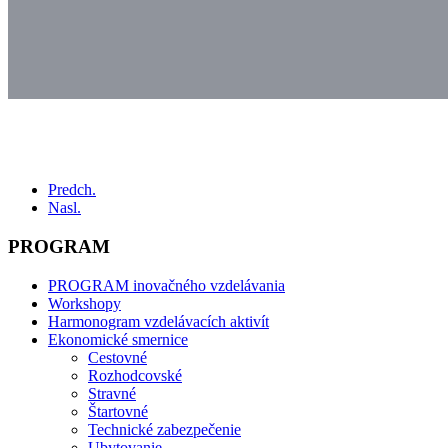
Predch.
Nasl.
PROGRAM
PROGRAM inovačného vzdelávania
Workshopy
Harmonogram vzdelávacích aktivít
Ekonomické smernice
Cestovné
Rozhodcovské
Stravné
Štartovné
Technické zabezpečenie
Ubytovanie