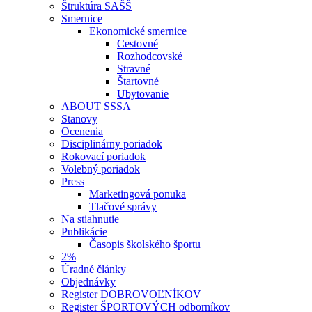
Štruktúra SAŠŠ
Smernice
Ekonomické smernice
Cestovné
Rozhodcovské
Stravné
Štartovné
Ubytovanie
ABOUT SSSA
Stanovy
Ocenenia
Disciplinárny poriadok
Rokovací poriadok
Volebný poriadok
Press
Marketingová ponuka
Tlačové správy
Na stiahnutie
Publikácie
Časopis školského športu
2%
Úradné články
Objednávky
Register DOBROVOĽNÍKOV
Register ŠPORTOVÝCH odborníkov