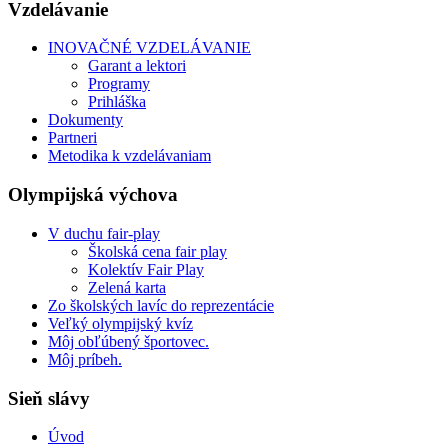
Vzdelávanie
INOVAČNÉ VZDELÁVANIE
Garant a lektori
Programy
Prihláška
Dokumenty
Partneri
Metodika k vzdelávaniam
Olympijská výchova
V duchu fair-play
Školská cena fair play
Kolektív Fair Play
Zelená karta
Zo školských lavíc do reprezentácie
Veľký olympijský kvíz
Môj obľúbený športovec.
Môj príbeh.
Sieň slávy
Úvod