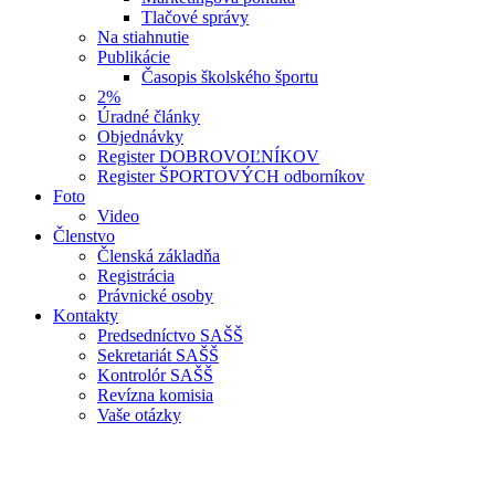
Tlačové správy
Na stiahnutie
Publikácie
Časopis školského športu
2%
Úradné články
Objednávky
Register DOBROVOĽNÍKOV
Register ŠPORTOVÝCH odborníkov
Foto
Video
Členstvo
Členská základňa
Registrácia
Právnické osoby
Kontakty
Predsedníctvo SAŠŠ
Sekretariát SAŠŠ
Kontrolór SAŠŠ
Revízna komisia
Vaše otázky