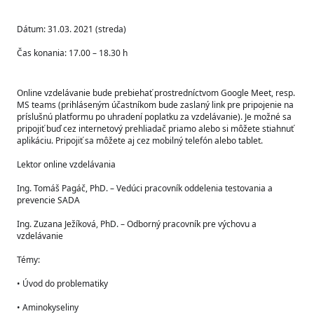
Dátum: 31.03. 2021 (streda)
Čas konania: 17.00 – 18.30 h
Online vzdelávanie bude prebiehať prostredníctvom Google Meet, resp. 
MS teams (prihláseným účastníkom bude zaslaný link pre pripojenie na 
príslušnú platformu po uhradení poplatku za vzdelávanie). Je možné sa 
pripojiť buď cez internetový prehliadač priamo alebo si môžete stiahnuť 
aplikáciu. Pripojiť sa môžete aj cez mobilný telefón alebo tablet.
Lektor online vzdelávania
Ing. Tomáš Pagáč, PhD. – Vedúci pracovník oddelenia testovania a 
prevencie SADA
Ing. Zuzana Ježíková, PhD. – Odborný pracovník pre výchovu a 
vzdelávanie
Témy:
• Úvod do problematiky
• Aminokyseliny