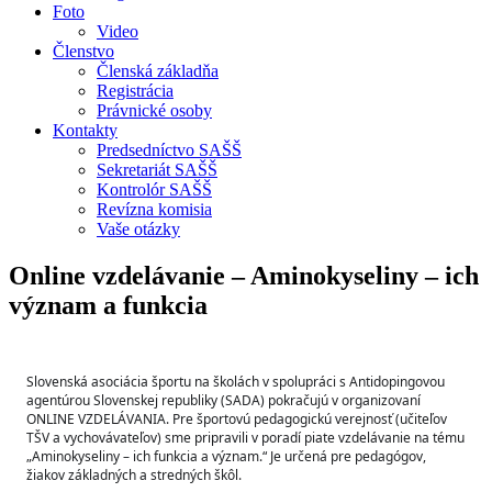
Foto
Video
Členstvo
Členská základňa
Registrácia
Právnické osoby
Kontakty
Predsedníctvo SAŠŠ
Sekretariát SAŠŠ
Kontrolór SAŠŠ
Revízna komisia
Vaše otázky
Online vzdelávanie – Aminokyseliny – ich
význam a funkcia
Slovenská asociácia športu na školách v spolupráci s Antidopingovou 
agentúrou Slovenskej republiky (SADA) pokračujú v organizovaní 
ONLINE VZDELÁVANIA. Pre športovú pedagogickú verejnosť (učiteľov 
TŠV a vychovávateľov) sme pripravili v poradí piate vzdelávanie na tému 
„Aminokyseliny – ich funkcia a význam.“ Je určená pre pedagógov, 
žiakov základných a stredných škôl.