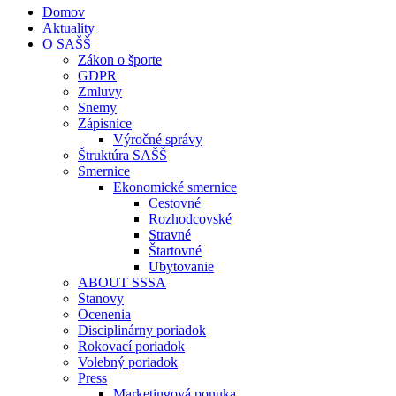
Domov
Aktuality
O SAŠŠ
Zákon o športe
GDPR
Zmluvy
Snemy
Zápisnice
Výročné správy
Štruktúra SAŠŠ
Smernice
Ekonomické smernice
Cestovné
Rozhodcovské
Stravné
Štartovné
Ubytovanie
ABOUT SSSA
Stanovy
Ocenenia
Disciplinárny poriadok
Rokovací poriadok
Volebný poriadok
Press
Marketingová ponuka